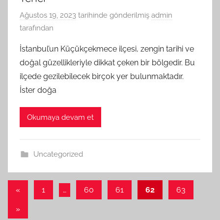
Ağustos 19, 2023
tarihinde gönderilmiş
admin
tarafından
İstanbul’un Küçükçekmece ilçesi, zengin tarihi ve
doğal güzellikleriyle dikkat çeken bir bölgedir. Bu
ilçede gezilebilecek birçok yer bulunmaktadır.
İster doğa
Okumaya devam et
Uncategorized
Yazı
Önceki
«
1
…
60
61
62
63
yazılar
sayfalaması
Sonraki
»