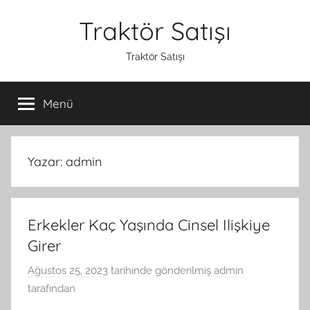
İçeriğe
Traktör Satışı
atla
Traktör Satışı
Menü
Yazar:
admin
Erkekler Kaç Yaşında Cinsel Ilişkiye
Girer
Ağustos 25, 2023
tarihinde gönderilmiş
admin
tarafından