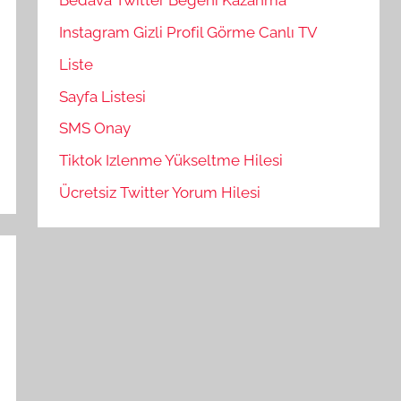
Bedava Twitter Beğeni Kazanma
Instagram Gizli Profil Görme Canlı TV
Liste
Sayfa Listesi
SMS Onay
Tiktok Izlenme Yükseltme Hilesi
Ücretsiz Twitter Yorum Hilesi