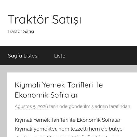
İçeriğe
atla
Traktör Satışı
Traktör Satışı
Sayfa Listesi
Liste
Kiymali Yemek Tarifleri İle
Ekonomik Sofralar
Ağustos 5, 2026
tarihinde gönderilmiş
admin
tarafından
Kıymalı Yemek Tarifleri ile Ekonomik Sofralar
Kıymalı yemekler, hem lezzetli hem de bütçe