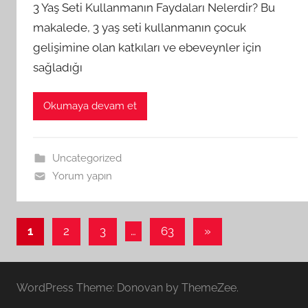
3 Yaş Seti Kullanmanın Faydaları Nelerdir? Bu
makalede, 3 yaş seti kullanmanın çocuk
gelişimine olan katkıları ve ebeveynler için
sağladığı
Okumaya devam et
Uncategorized
Yorum yapın
Yazı
Sonraki
1
2
3
…
63
»
yazılar
sayfalaması
WordPress Theme: Donovan by ThemeZee.