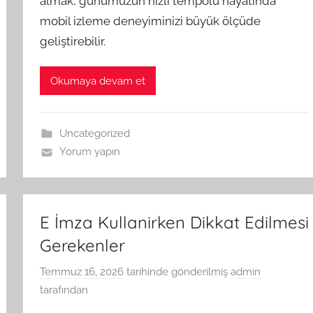
almak, günümüzün hızlı tempolu hayatında
mobil izleme deneyiminizi büyük ölçüde
geliştirebilir.
Okumaya devam et
Uncategorized
Yorum yapın
E İmza Kullanirken Dikkat Edilmesi
Gerekenler
Temmuz 16, 2026
tarihinde gönderilmiş
admin
tarafından