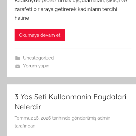
Kadıköy’de protez tırnak uygulamaları, şıklığı ve
zarafeti bir araya getirerek kadınların tercihi
haline
Okumaya devam et
Uncategorized
Yorum yapın
3 Yas Seti Kullanmanin Faydalari
Nelerdir
Temmuz 16, 2026
tarihinde gönderilmiş
admin
tarafından