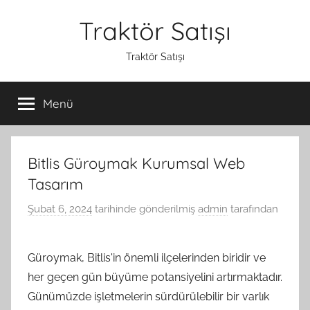
İçeriğe
Traktör Satışı
atla
Traktör Satışı
Menü
Bitlis Güroymak Kurumsal Web
Tasarım
Şubat 6, 2024
tarihinde gönderilmiş
admin
tarafından
Güroymak, Bitlis'in önemli ilçelerinden biridir ve
her geçen gün büyüme potansiyelini artırmaktadır.
Günümüzde işletmelerin sürdürülebilir bir varlık