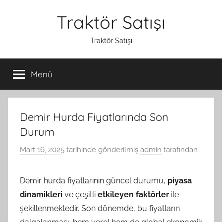
İçeriğe
Traktör Satışı
atla
Traktör Satışı
Menü
Demir Hurda Fiyatlarında Son
Durum
Mart 16, 2025
tarihinde gönderilmiş
admin
tarafından
Demir hurda fiyatlarının güncel durumu,
piyasa
dinamikleri
ve çeşitli
etkileyen faktörler
ile
şekillenmektedir. Son dönemde, bu fiyatların