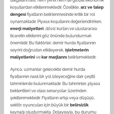
dalgalanması, hem yerel hem de global ekonomik
koşullardan etkilenmektedir. Özellikle,
arz ve talep
dengesi
fiyatların belirlenmesinde kritik bir rol
oynamaktadır. Piyasa koşullarını değerlendirirken,
enerji maliyetleri
, döviz kurları ve uluslararası
ticaretin etkilerini göz önünde bulundurmak
önemlidir. Bu faktörler, demir hurda fiyatlarının
seyrini doğrudan etkileyerek,
işletmelerin
maliyetlerini
ve
kar marjlarını
belirlemektedir.
Ayrıca, uzmanlar gelecekte demir hurda
fiyatlarının nasıl bir yol izleyeceğine dair çeşitli
tahminlerde bulunmaktadır. Bu tahminler, piyasa
beklentileri ve olası senaryolar üzerinden
şekillenmektedir. Fiyatların artışı veya düşüşü,
sektör oyuncuları için büyük bir
belirsizlik
kaynağı oluşturmakta. Dolayısıyla, bu durumu