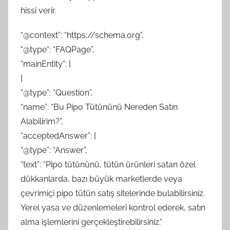
hissi verir.
“@context”: “https://schema.org”,
“@type”: “FAQPage”,
“mainEntity”: [
{
“@type”: “Question”,
“name”: “Bu Pipo Tütününü Nereden Satın
Alabilirim?”,
“acceptedAnswer”: {
“@type”: “Answer”,
“text”: “Pipo tütününü, tütün ürünleri satan özel
dükkanlarda, bazı büyük marketlerde veya
çevrimiçi pipo tütün satış sitelerinde bulabilirsiniz.
Yerel yasa ve düzenlemeleri kontrol ederek, satın
alma işlemlerini gerçekleştirebilirsiniz.”