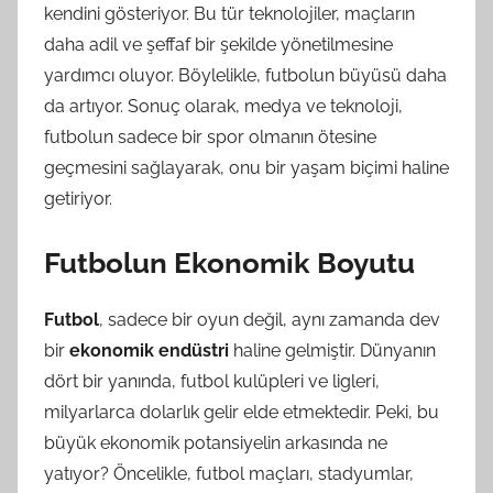
kendini gösteriyor. Bu tür teknolojiler, maçların
daha adil ve şeffaf bir şekilde yönetilmesine
yardımcı oluyor. Böylelikle, futbolun büyüsü daha
da artıyor. Sonuç olarak, medya ve teknoloji,
futbolun sadece bir spor olmanın ötesine
geçmesini sağlayarak, onu bir yaşam biçimi haline
getiriyor.
Futbolun Ekonomik Boyutu
Futbol
, sadece bir oyun değil, aynı zamanda dev
bir
ekonomik endüstri
haline gelmiştir. Dünyanın
dört bir yanında, futbol kulüpleri ve ligleri,
milyarlarca dolarlık gelir elde etmektedir. Peki, bu
büyük ekonomik potansiyelin arkasında ne
yatıyor? Öncelikle, futbol maçları, stadyumlar,