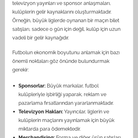
televizyon yayınları ve sponsor anlaşmaları,
kulüplerin gelir kaynaklarını oluşturmaktadır.
Örneğin, büyük liglerde oynanan bir maçın bilet
satışları, sadece o gün için değil, kulüp için uzun
vadeli bir gelir kaynağıdır.
Futbolun ekonomik boyutunu anlamak için bazı
önemli noktaları göz önünde bulundurmak
gerekir:
Sponsorlar:
Büyük markalar, futbol
kulüpleriyle işbirliği yaparak, reklam ve
pazarlama fırsatlarından yararlanmaktadır.
Televizyon Hakları:
Yayıncılar, liglerin ve
kulüplerin maçlarını yayınlamak için büyük
miktarda para ödemektedir.
Merchandising:
Forma ve diğer ürün satışları,