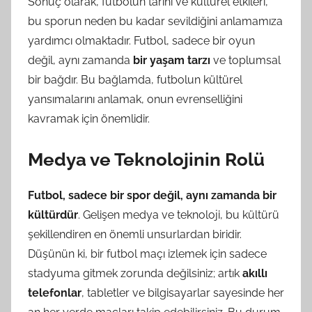
Sonuç olarak, futbolun tarihi ve kültürel etkileri,
bu sporun neden bu kadar sevildiğini anlamamıza
yardımcı olmaktadır. Futbol, sadece bir oyun
değil, aynı zamanda
bir yaşam tarzı
ve toplumsal
bir bağdır. Bu bağlamda, futbolun kültürel
yansımalarını anlamak, onun evrenselliğini
kavramak için önemlidir.
Medya ve Teknolojinin Rolü
Futbol, sadece bir spor değil, aynı zamanda bir
kültürdür
. Gelişen medya ve teknoloji, bu kültürü
şekillendiren en önemli unsurlardan biridir.
Düşünün ki, bir futbol maçı izlemek için sadece
stadyuma gitmek zorunda değilsiniz; artık
akıllı
telefonlar
, tabletler ve bilgisayarlar sayesinde her