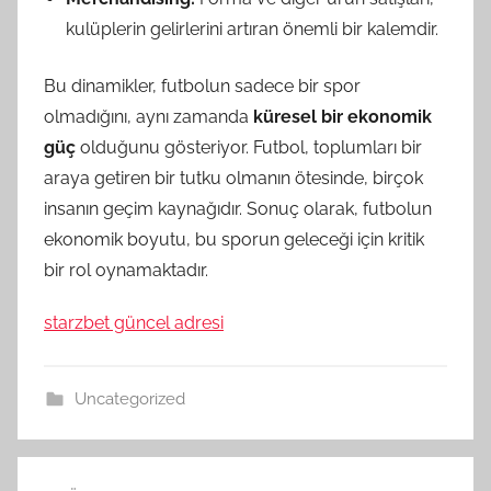
kulüplerin gelirlerini artıran önemli bir kalemdir.
Bu dinamikler, futbolun sadece bir spor
olmadığını, aynı zamanda
küresel bir ekonomik
güç
olduğunu gösteriyor. Futbol, toplumları bir
araya getiren bir tutku olmanın ötesinde, birçok
insanın geçim kaynağıdır. Sonuç olarak, futbolun
ekonomik boyutu, bu sporun geleceği için kritik
bir rol oynamaktadır.
starzbet güncel adresi
Uncategorized
Yazı