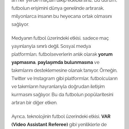
an her yerde maçları takip edebilirsiniz. Bu durum,
futbolun erişimini dünya genelinde artırarak,
milyonlarca insanın bu heyecana ortak olmasını
sağlıyor.
Medyanın futbol üzerindeki etkisi, sadece maç
yayınlarıyla sınırlı değil. Sosyal medya
platformları, futbolseverlerin anlık olarak
yorum
yapmasına
,
paylaşımda bulunmasına
ve
takımlarını desteklemesine olanak tanıyor. Örneğin,
Twitter ve Instagram gibi platformlar, futbolcuların
ve takımların hayranlarıyla doğrudan iletişim
kurmasını sağlıyor. Bu da futbolun popülaritesini
artıran bir diğer etken.
Ayrıca, teknolojinin futbol üzerindeki etkisi,
VAR
(Video Assistant Referee)
gibi yeniliklerle de