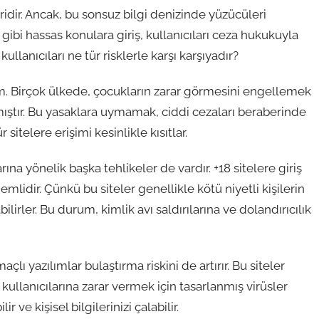
idir. Ancak, bu sonsuz bilgi denizinde yüzücüleri
r gibi hassas konulara giriş, kullanıcıları ceza hukukuyla
ullanıcıları ne tür risklerle karşı karşıyadır?
lım. Birçok ülkede, çocukların zarar görmesini engellemek
mıştır. Bu yasaklara uymamak, ciddi cezaları beraberinde
 sitelere erişimi kesinlikle kısıtlar.
ına yönelik başka tehlikeler de vardır. +18 sitelere giriş
mlidir. Çünkü bu siteler genellikle kötü niyetli kişilerin
bilirler. Bu durum, kimlik avı saldırılarına ve dolandırıcılık
çlı yazılımlar bulaştırma riskini de artırır. Bu siteler
kullanıcılarına zarar vermek için tasarlanmış virüsler
ir ve kişisel bilgilerinizi çalabilir.