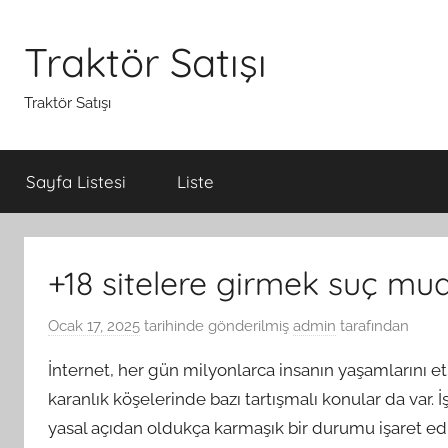
İçeriğe
atla
Traktör Satışı
Traktör Satışı
Sayfa Listesi
Liste
+18 sitelere girmek suç mu
Ocak 17, 2025
tarihinde gönderilmiş
admin
tarafından
İnternet, her gün milyonlarca insanın yaşamlarını et
karanlık köşelerinde bazı tartışmalı konular da var.
yasal açıdan oldukça karmaşık bir durumu işaret edi