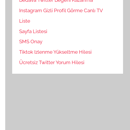
Bedava Twitter Beğeni Kazanma
Instagram Gizli Profil Görme Canlı TV
Liste
Sayfa Listesi
SMS Onay
Tiktok Izlenme Yükseltme Hilesi
Ücretsiz Twitter Yorum Hilesi