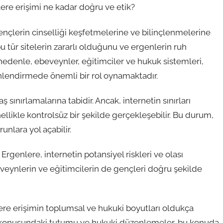
klere erişimi ne kadar doğru ve etik?
 gençlerin cinselliği keşfetmelerine ve bilinçlenmelerine
bu tür sitelerin zararlı olduğunu ve ergenlerin ruh
 nedenle, ebeveynler, eğitimciler ve hukuk sistemleri,
nlendirmede önemli bir rol oynamaktadır.
ş sınırlamalarına tabidir. Ancak, internetin sınırları
llikle kontrolsüz bir şekilde gerçekleşebilir. Bu durum,
unlara yol açabilir.
rgenlere, internetin potansiyel riskleri ve olası
eveynlerin ve eğitimcilerin de gençleri doğru şekilde
ere erişimin toplumsal ve hukuki boyutları oldukça
ı konusundaki tutumu ve hukuki düzenlemeler, bu konuda