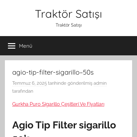
İçeriğe
Traktör Satışı
atla
Traktör Satışı
Menü
agio-tip-filter-sigarillo–50s
Temmuz 6, 2025
tarihinde gönderilmiş
admin
tarafından
Gurkha Puro Sigarillo Çeşitleri Ve Fiyatları
Agio Tip Filter sigarillo