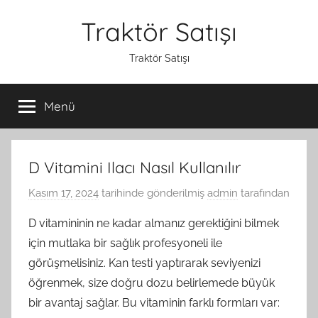
İçeriğe
Traktör Satışı
atla
Traktör Satışı
Menü
D Vitamini Ilacı Nasıl Kullanılır
Kasım 17, 2024
tarihinde gönderilmiş
admin
tarafından
D vitamininin ne kadar almanız gerektiğini bilmek
için mutlaka bir sağlık profesyoneli ile
görüşmelisiniz. Kan testi yaptırarak seviyenizi
öğrenmek, size doğru dozu belirlemede büyük
bir avantaj sağlar. Bu vitaminin farklı formları var: