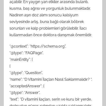
açabilir. En yaygın yan etkiler arasında bulantı,
kusma, baş ağrısı ve yorgunluk bulunmaktadır.
Nadiren aşırı doz alımı sonucu kalsiyum
seviyesinde artış, buna bağlı olarak böbrek
sorunları ve kalp problemleri görülebilir. İlacı
kullanmadan önce doktora danışmak önemlidir.
“@context”: “https://schema.org”,
“@type”: “FAQPage”,
“mainEntity”: [
{
“@type”: “Question”,
“name”: “D Vitamini İlaçları Nasıl Saklanmalıdır? “,
“acceptedAnswer”: {
“@type”: “Answer”,
“text”: “D vitamini ilaçları, serin ve kuru bir yerde,
doğrudan güneş ışığından uzakta saklanmalıdır.