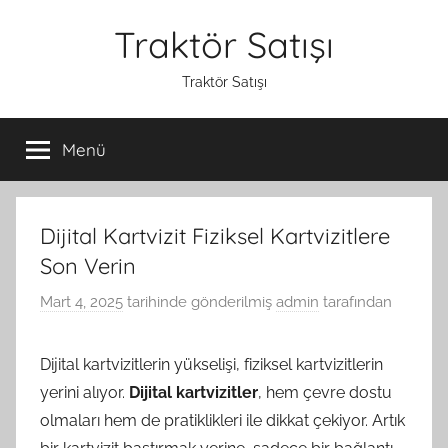
İçeriğe
Traktör Satışı
atla
Traktör Satışı
Menü
Dijital Kartvizit Fiziksel Kartvizitlere
Son Verin
Mart 4, 2025
tarihinde gönderilmiş
admin
tarafından
Dijital kartvizitlerin yükselişi, fiziksel kartvizitlerin
yerini alıyor.
Dijital kartvizitler
, hem çevre dostu
olmaları hem de pratiklikleri ile dikkat çekiyor. Artık