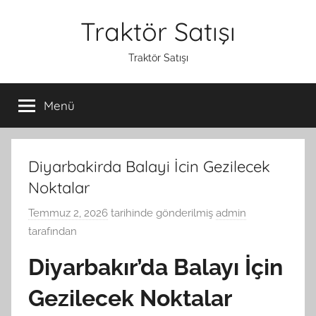
İçeriğe
Traktör Satışı
atla
Traktör Satışı
Menü
Diyarbakirda Balayi İcin Gezilecek
Noktalar
Temmuz 2, 2026
tarihinde gönderilmiş
admin
tarafından
Diyarbakır’da Balayı İçin
Gezilecek Noktalar