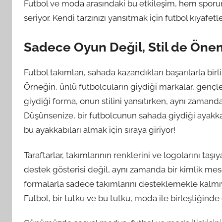
Futbol ve moda arasındaki bu etkileşim, hem sporun 
seriyor. Kendi tarzınızı yansıtmak için futbol kıyafet
Sadece Oyun Değil, Stil de Öneml
Futbol takımları, sahada kazandıkları başarılarla bi
Örneğin, ünlü futbolcuların giydiği markalar, gençle
giydiği forma, onun stilini yansıtırken, aynı zamand
Düşünsenize, bir futbolcunun sahada giydiği ayakkabı
bu ayakkabıları almak için sıraya giriyor!
Taraftarlar, takımlarının renklerini ve logolarını taşı
destek gösterisi değil, aynı zamanda bir kimlik mesele
formalarla sadece takımlarını desteklemekle kalmıyo
Futbol, bir tutku ve bu tutku, moda ile birleştiğinde