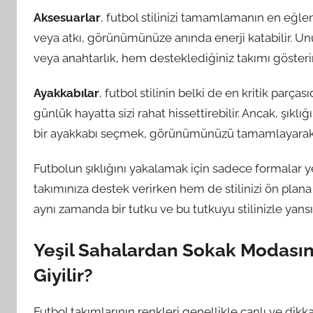
Aksesuarlar
, futbol stilinizi tamamlamanın en eğlen
veya atkı, görünümünüze anında enerji katabilir. Unu
veya anahtarlık, hem desteklediğiniz takımı gösterir 
Ayakkabılar
, futbol stilinin belki de en kritik par
günlük hayatta sizi rahat hissettirebilir. Ancak, şı
bir ayakkabı seçmek, görünümünüzü tamamlayarak, st
Futbolun şıklığını yakalamak için sadece formalar y
takımınıza destek verirken hem de stilinizi ön plana 
aynı zamanda bir tutku ve bu tutkuyu stilinizle yansı
Yeşil Sahalardan Sokak Modasına:
Giyilir?
Futbol takımlarının renkleri genellikle canlı ve dikka