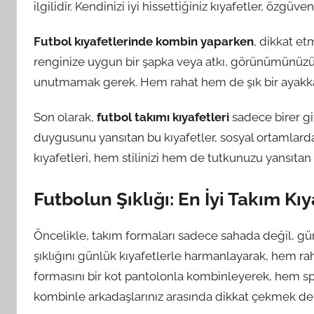
ilgilidir. Kendinizi iyi hissettiğiniz kıyafetler, özgüvenin
Futbol kıyafetlerinde kombin yaparken
, dikkat et
renginize uygun bir şapka veya atkı, görünümünüzü t
unutmamak gerek. Hem rahat hem de şık bir ayakkab
Son olarak,
futbol takımı kıyafetleri
sadece birer giy
duygusunu yansıtan bu kıyafetler, sosyal ortamlarda 
kıyafetleri, hem stilinizi hem de tutkunuzu yansıtan h
Futbolun Şıklığı: En İyi Takım Kıy
Öncelikle, takım formaları sadece sahada değil, günl
şıklığını günlük kıyafetlerle harmanlayarak, hem ra
formasını bir kot pantolonla kombinleyerek, hem spo
kombinle arkadaşlarınız arasında dikkat çekmek de 