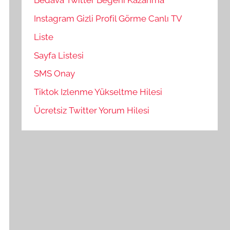
Bedava Twitter Beğeni Kazanma
Instagram Gizli Profil Görme Canlı TV
Liste
Sayfa Listesi
SMS Onay
Tiktok Izlenme Yükseltme Hilesi
Ücretsiz Twitter Yorum Hilesi