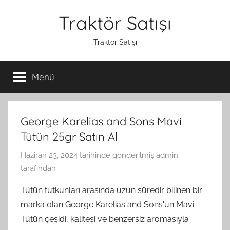
İçeriğe
Traktör Satışı
atla
Traktör Satışı
Menü
George Karelias and Sons Mavi
Tütün 25gr Satın Al
Haziran 23, 2024
tarihinde gönderilmiş
admin
tarafından
Tütün tutkunları arasında uzun süredir bilinen bir
marka olan George Karelias and Sons'un Mavi
Tütün çeşidi, kalitesi ve benzersiz aromasıyla