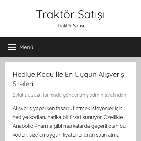
İçeriğe
Traktör Satışı
atla
Traktör Satışı
Menü
Hediye Kodu İle En Uygun Alışveriş
Siteleri
Eylül 14, 2025
tarihinde gönderilmiş
admin
tarafından
Alışveriş yaparken tasarruf etmek isteyenler için
hediye kodları, harika bir fırsat sunuyor. Özellikle
Anabolic Pharma gibi markalarda geçerli olan bu
kodlar, size en uygun fiyatlarla ürün satın alma