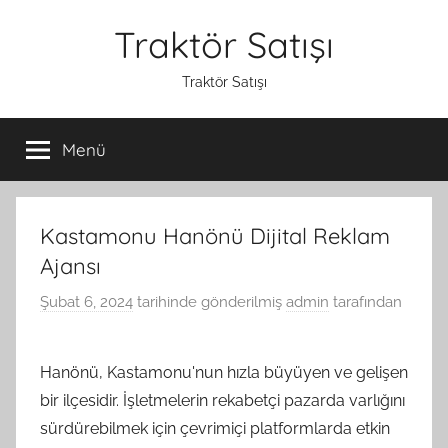
İçeriğe
Traktör Satışı
atla
Traktör Satışı
Menü
Kastamonu Hanönü Dijital Reklam
Ajansı
Şubat 6, 2024
tarihinde gönderilmiş
admin
tarafından
Hanönü, Kastamonu'nun hızla büyüyen ve gelişen
bir ilçesidir. İşletmelerin rekabetçi pazarda varlığını
sürdürebilmek için çevrimiçi platformlarda etkin