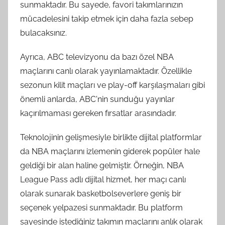
sunmaktadır. Bu sayede, favori takımlarınızın
mücadelesini takip etmek için daha fazla sebep
bulacaksınız.
Ayrıca, ABC televizyonu da bazı özel NBA
maçlarını canlı olarak yayınlamaktadır. Özellikle
sezonun kilit maçları ve play-off karşılaşmaları gibi
önemli anlarda, ABC'nin sunduğu yayınlar
kaçırılmaması gereken fırsatlar arasındadır.
Teknolojinin gelişmesiyle birlikte dijital platformlar
da NBA maçlarını izlemenin giderek popüler hale
geldiği bir alan haline gelmiştir. Örneğin, NBA
League Pass adlı dijital hizmet, her maçı canlı
olarak sunarak basketbolseverlere geniş bir
seçenek yelpazesi sunmaktadır. Bu platform
sayesinde istediğiniz takımın maçlarını anlık olarak