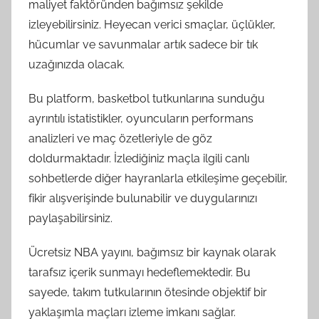
maliyet faktöründen bağımsız şekilde
izleyebilirsiniz. Heyecan verici smaçlar, üçlükler,
hücumlar ve savunmalar artık sadece bir tık
uzağınızda olacak.
Bu platform, basketbol tutkunlarına sunduğu
ayrıntılı istatistikler, oyuncuların performans
analizleri ve maç özetleriyle de göz
doldurmaktadır. İzlediğiniz maçla ilgili canlı
sohbetlerde diğer hayranlarla etkileşime geçebilir,
fikir alışverişinde bulunabilir ve duygularınızı
paylaşabilirsiniz.
Ücretsiz NBA yayını, bağımsız bir kaynak olarak
tarafsız içerik sunmayı hedeflemektedir. Bu
sayede, takım tutkularının ötesinde objektif bir
yaklaşımla maçları izleme imkanı sağlar.