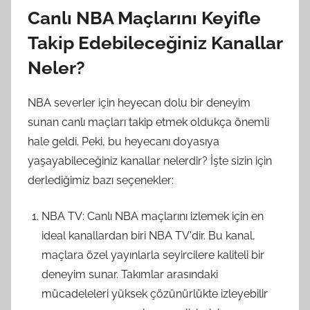
Canlı NBA Maçlarını Keyifle
Takip Edebileceğiniz Kanallar
Neler?
NBA severler için heyecan dolu bir deneyim
sunan canlı maçları takip etmek oldukça önemli
hale geldi. Peki, bu heyecanı doyasıya
yaşayabileceğiniz kanallar nelerdir? İşte sizin için
derlediğimiz bazı seçenekler:
NBA TV: Canlı NBA maçlarını izlemek için en
ideal kanallardan biri NBA TV'dir. Bu kanal,
maçlara özel yayınlarla seyircilere kaliteli bir
deneyim sunar. Takımlar arasındaki
mücadeleleri yüksek çözünürlükte izleyebilir