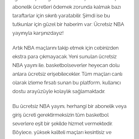
abonelik ücretleri ödemek zorunda kalmak bazı
taraftarlar için sıkıntı yaratabilir. Şimdi ise bu
tutkunlar için güzel bir haberim var: Ücretsiz NBA
yayınıyla karşınızdayız!
Artık NBA maçlarını takip etmek için cebinizden
ekstra para çıkmayacak. Yeni sunulan ücretsiz
NBA yayını ile, basketbolseverler heyecan dolu
anlara ücretsiz erişebilecekler. Tüm maçları canlı
olarak izleme fırsatı sunan bu platform, kullanıcı
dostu arayüzüyle kolaylık sağlamaktadır.
Bu ücretsiz NBA yayını, herhangi bir abonelik veya
giriş ücreti gerektirmeksizin tüm basketbol
severlere eşit bir şekilde hizmet vermektedir.
Böylece, yüksek kaliteli maçları kesintisiz ve