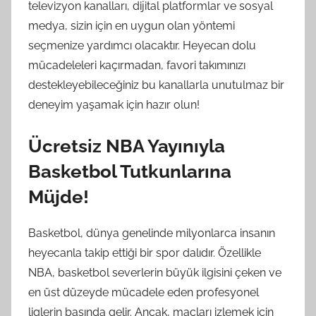
televizyon kanalları, dijital platformlar ve sosyal
medya, sizin için en uygun olan yöntemi
seçmenize yardımcı olacaktır. Heyecan dolu
mücadeleleri kaçırmadan, favori takımınızı
destekleyebileceğiniz bu kanallarla unutulmaz bir
deneyim yaşamak için hazır olun!
Ücretsiz NBA Yayınıyla
Basketbol Tutkunlarına
Müjde!
Basketbol, dünya genelinde milyonlarca insanın
heyecanla takip ettiği bir spor dalıdır. Özellikle
NBA, basketbol severlerin büyük ilgisini çeken ve
en üst düzeyde mücadele eden profesyonel
liglerin başında gelir. Ancak, maçları izlemek için