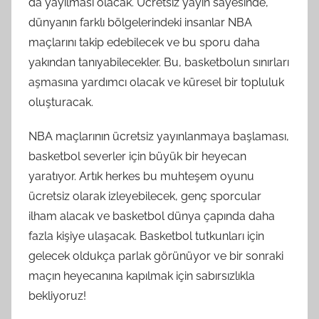
da yayılması olacak. Ücretsiz yayın sayesinde,
dünyanın farklı bölgelerindeki insanlar NBA
maçlarını takip edebilecek ve bu sporu daha
yakından tanıyabilecekler. Bu, basketbolun sınırları
aşmasına yardımcı olacak ve küresel bir topluluk
oluşturacak.
NBA maçlarının ücretsiz yayınlanmaya başlaması,
basketbol severler için büyük bir heyecan
yaratıyor. Artık herkes bu muhteşem oyunu
ücretsiz olarak izleyebilecek, genç sporcular
ilham alacak ve basketbol dünya çapında daha
fazla kişiye ulaşacak. Basketbol tutkunları için
gelecek oldukça parlak görünüyor ve bir sonraki
maçın heyecanına kapılmak için sabırsızlıkla
bekliyoruz!