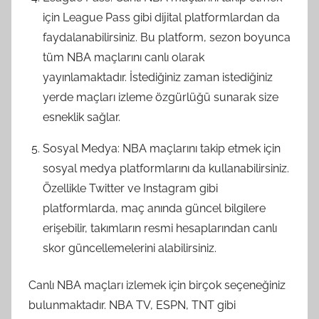
için League Pass gibi dijital platformlardan da
faydalanabilirsiniz. Bu platform, sezon boyunca
tüm NBA maçlarını canlı olarak
yayınlamaktadır. İstediğiniz zaman istediğiniz
yerde maçları izleme özgürlüğü sunarak size
esneklik sağlar.
Sosyal Medya: NBA maçlarını takip etmek için
sosyal medya platformlarını da kullanabilirsiniz.
Özellikle Twitter ve Instagram gibi
platformlarda, maç anında güncel bilgilere
erişebilir, takımların resmi hesaplarından canlı
skor güncellemelerini alabilirsiniz.
Canlı NBA maçları izlemek için birçok seçeneğiniz
bulunmaktadır. NBA TV, ESPN, TNT gibi