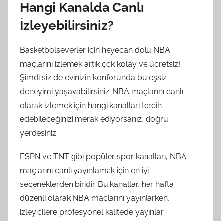
Hangi Kanalda Canlı
İzleyebilirsiniz?
Basketbolseverler için heyecan dolu NBA
maçlarını izlemek artık çok kolay ve ücretsiz!
Şimdi siz de evinizin konforunda bu eşsiz
deneyimi yaşayabilirsiniz. NBA maçlarını canlı
olarak izlemek için hangi kanalları tercih
edebileceğinizi merak ediyorsanız, doğru
yerdesiniz.
ESPN ve TNT gibi popüler spor kanalları, NBA
maçlarını canlı yayınlamak için en iyi
seçeneklerden biridir. Bu kanallar, her hafta
düzenli olarak NBA maçlarını yayınlarken,
izleyicilere profesyonel kalitede yayınlar