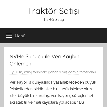
İçeriğe
Traktör Satışı
atla
Traktör Satışı
Menü
NVMe Sunucu ile Veri Kaybını
Önlemek
Eylül 10, 2024
tarihinde gönderilmiş
admin
tarafından
Veri kaybı, iş dünyasında yaşanabilecek en büyük
felaketlerden biridir. İster bir küçük işletme olun,
ister büyük bir kuruluş, veri kaybı iş süreçlerinizi
aksatabilir ve mali kayıplara yol açabilir. Bu