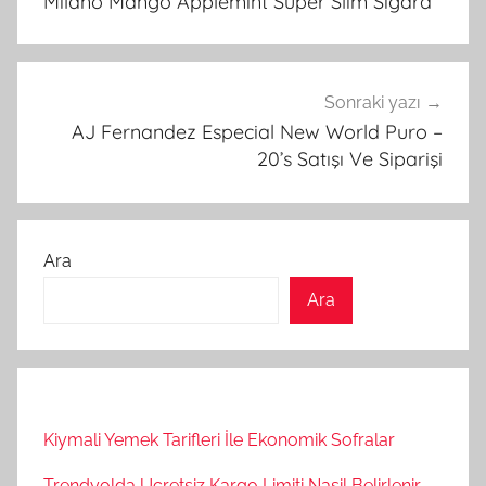
Milano Mango Applemint Super Slim Sigara
Sonraki yazı
AJ Fernandez Especial New World Puro –
20’s Satışı Ve Siparişi
Ara
Ara
Kiymali Yemek Tarifleri İle Ekonomik Sofralar
Trendyolda Ucretsiz Kargo Limiti Nasil Belirlenir