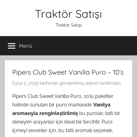
İçeriğe
Traktör Satışı
atla
Traktör Satışı
Menü
Pipers Club Sweet Vanilla Puro – 10’s
Eylül 2, 2025
tarihinde gönderilmiş
admin
tarafından
Pipers Club Sweet Vanilla Puro, 10’lu paketler
halinde sunulan bir puro markasıdır.
Vanilya
aromasıyla zenginleştirilmiş
bu purolar, tatlı bir
deneyim arayanlar için ideal bir tercihtir. Puro
içmeyi sevenler için, bu tatlı aromalı seçenek,