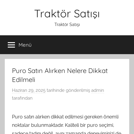
İçeriğe
Traktör Satışı
atla
Traktör Satışı
Menü
Puro Satın Alırken Nelere Dikkat
Edilmeli
Haziran 29, 2025
tarihinde gönderilmiş
admin
tarafından
Puro satın alırken dikkat edilmesi gereken önemli
noktalar bulunmaktadır. Kaliteli bir puro seçimi,
sadece tadını değil, aynı zamanda deneyiminizi de