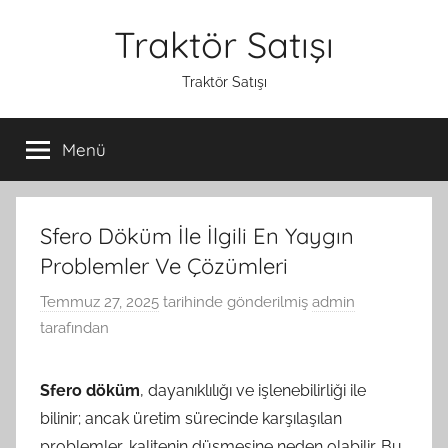
İçeriğe
Traktör Satışı
atla
Traktör Satışı
Menü
Sfero Döküm İle İlgili En Yaygın
Problemler Ve Çözümleri
Temmuz 27, 2025
tarihinde gönderilmiş
admin
tarafından
Sfero döküm
, dayanıklılığı ve işlenebilirliği ile
bilinir; ancak üretim sürecinde karşılaşılan
problemler, kalitenin düşmesine neden olabilir. Bu