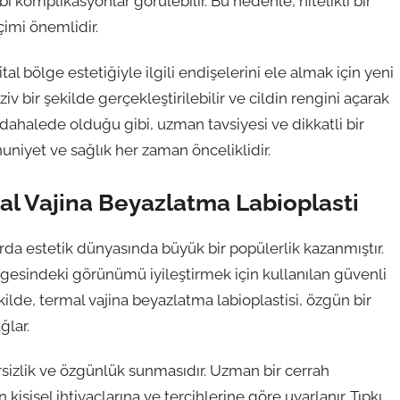
 komplikasyonlar görülebilir. Bu nedenle, nitelikli bir
çimi önemlidir.
al bölge estetiğiyle ilgili endişelerini ele almak için yeni
v bir şekilde gerçekleştirilebilir ve cildin rengini açarak
üdahalede olduğu gibi, uzman tavsiyesi ve dikkatli bir
niyet ve sağlık her zaman önceliklidir.
mal Vajina Beyazlatma Labioplasti
rda estetik dünyasında büyük bir popülerlik kazanmıştır.
bölgesindeki görünümü iyileştirmek için kullanılan güvenli
kilde, termal vajina beyazlatma labioplastisi, özgün bir
ğlar.
sizlik ve özgünlük sunmasıdır. Uzman bir cerrah
kişisel ihtiyaçlarına ve tercihlerine göre uyarlanır. Tıpkı