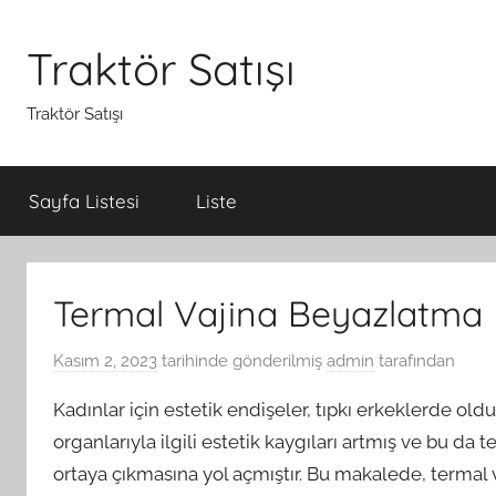
İçeriğe
atla
Traktör Satışı
Traktör Satışı
Sayfa Listesi
Liste
Termal Vajina Beyazlatma 
Kasım 2, 2023
tarihinde gönderilmiş
admin
tarafından
Kadınlar için estetik endişeler, tıpkı erkeklerde old
organlarıyla ilgili estetik kaygıları artmış ve bu da 
ortaya çıkmasına yol açmıştır. Bu makalede, termal 