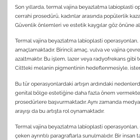
Son yıllarda, termal vajina beyazlatma labioplasti o
cerrahi prosedürü, kadınlar arasında popülerlik kaz
Güvenlik önlemleri ve estetik kaygılar göz önüne al
Termal vajina beyazlatma labioplasti operasyonları
amaçlamaktadır. Birincil amaç, vulva ve vajina çevr
azaltmaktır. Bu işlem, lazer veya radyofrekans gibi te
Ciltteki melanin pigmentinin hedeflenmesiyle, isteni
Bu tür operasyonlardaki artışın ardındaki nedenlerden
genital bölge estetiğine daha fazla önem vermekte v
prosedürlere başvurmaktadır. Aynı zamanda medyan
arayışı da bu artışta rol oynamaktadır.
Termal vajina beyazlatma labioplasti operasyonları,
çeken ayrıntılı paragraflarla sunulmalıdır. Bir insan 