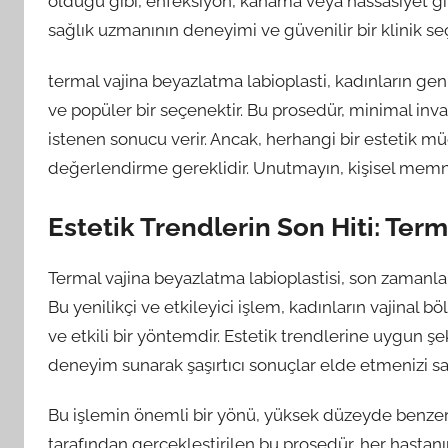
olduğu gibi, enfeksiyon, kanama veya hassasiyet gibi
sağlık uzmanının deneyimi ve güvenilir bir klinik se
termal vajina beyazlatma labioplasti, kadınların genit
ve popüler bir seçenektir. Bu prosedür, minimal invazi
istenen sonucu verir. Ancak, herhangi bir estetik m
değerlendirme gereklidir. Unutmayın, kişisel memnu
Estetik Trendlerin Son Hiti: Ter
Termal vajina beyazlatma labioplastisi, son zamanla
Bu yenilikçi ve etkileyici işlem, kadınların vajinal 
ve etkili bir yöntemdir. Estetik trendlerine uygun şe
deneyim sunarak şaşırtıcı sonuçlar elde etmenizi sa
Bu işlemin önemli bir yönü, yüksek düzeyde benzer
tarafından gerçekleştirilen bu prosedür, her hastanın 