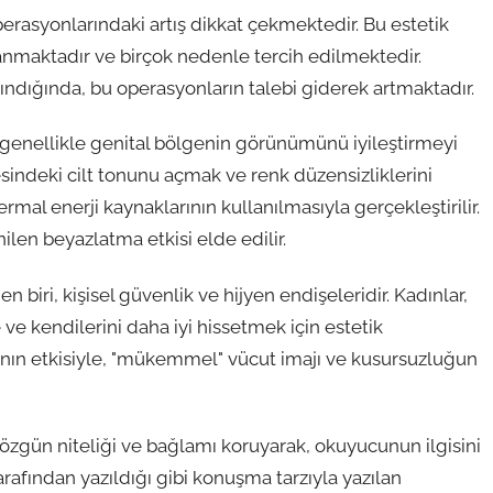
perasyonlarındaki artış dikkat çekmektedir. Bu estetik
anmaktadır ve birçok nedenle tercih edilmektedir.
ındığında, bu operasyonların talebi giderek artmaktadır.
, genellikle genital bölgenin görünümünü iyileştirmeyi
esindeki cilt tonunu açmak ve renk düzensizliklerini
rmal enerji kaynaklarının kullanılmasıyla gerçekleştirilir.
len beyazlatma etkisi elde edilir.
 biri, kişisel güvenlik ve hijyen endişeleridir. Kadınlar,
e kendilerini daha iyi hissetmek için estetik
ın etkisiyle, "mükemmel" vücut imajı ve kusursuzluğun
 özgün niteliği ve bağlamı koruyarak, okuyucunun ilgisini
tarafından yazıldığı gibi konuşma tarzıyla yazılan