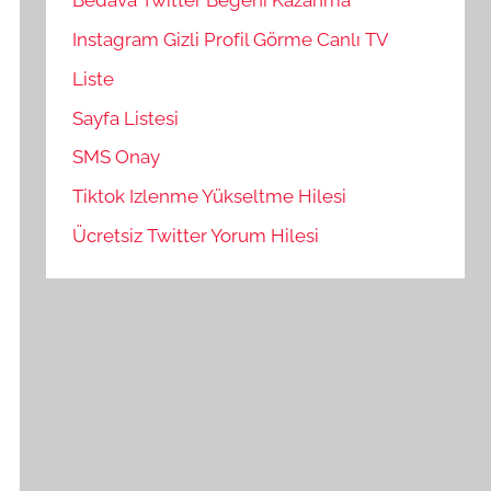
Bedava Twitter Beğeni Kazanma
Instagram Gizli Profil Görme Canlı TV
Liste
Sayfa Listesi
SMS Onay
Tiktok Izlenme Yükseltme Hilesi
Ücretsiz Twitter Yorum Hilesi